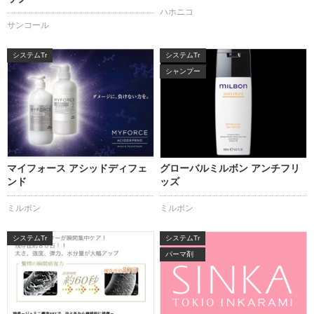
ハホニコ
サンコール
システムTr
システムTr
シャンプー
マイフォース アシッドディフェ
グローバルミルボン アンチフリ
ンド
ッズ
ミルボン
ミルボン
システムTr
システムTr
パーマ剤