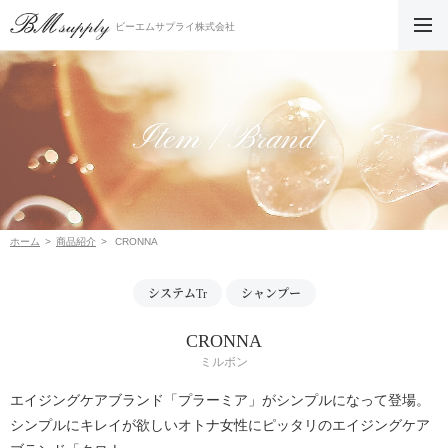
ビーエムサプライ株式会社
Item / Brand
ホーム
商品紹介
CRONNA
システムTr
シャンプー
CRONNA
ミルボン
エイジングケアブランド「プラーミア」がシンプルになって登場。
シンプルにキレイが欲しいオトナ女性にピッタリのエイジングケア