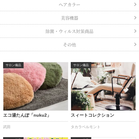
ヘアカラー
美容機器
除菌・ウィルス対策商品
その他
サロン備品
サロン備品
エコ湯たんぽ「nuku2」
スィートコレクション
武田
タカラベルモント